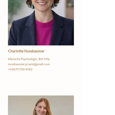
Charlotte Nussbaumer
Klinische Psychologin, BSc MSc
nussbaumer.praxis@gmail.com
+43670 550 4582